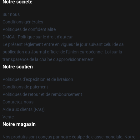
Notre société
Sur nous
Conditions générales
Politiques de confidentialité
DMCA - Politique sur le droit d'auteur
Le présent règlement entre en vigueur le jour suivant celui de sa
publication au Journal officiel de l'Union européenne. Loi sur la
transparence de la chaîne d'approvisionnement
Notre soutien
Politiques d'expédition et de livraison
Conditions de paiement
Politiques de retour et de remboursement
Contactez-nous
Aide aux clients (FAQ)
Vente
Notre magasin
Nos produits sont conçus par notre équipe de classe mondiale. Notre