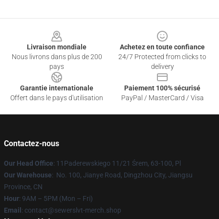
Footer
Livraison mondiale
Achetez en toute confiance
Nous livrons dans plus de 200
24/7 Protected from clicks to
pays
delivery
Garantie internationale
Paiement 100% sécurisé
Offert dans le pays d'utilisation
PayPal / MasterCard / Visa
Contactez-nous
Our Head Office
: 11Paderewskiego 11/21 Śrem, 63-100, Pl
Our Warehouse
: No. 100, Jianye Road, Dingzhou City, Jiangsu
Province, CN
Hour
: 9AM – 5PM (Mon – Fri)
Email
: contact@sewerslvt-merch.shop