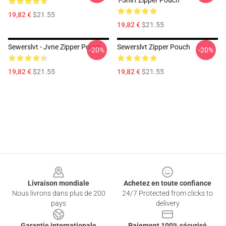
T-Shirt Zipper Pouch
19,82 €
$21.55
19,82 €
$21.55
Sewerslvt - Jvne Zipper Pouch
Sewerslvt Zipper Pouch
-20%
-20%
19,82 €
$21.55
19,82 €
$21.55
Footer
Livraison mondiale
Achetez en toute confiance
Nous livrons dans plus de 200
24/7 Protected from clicks to
pays
delivery
Garantie internationale
Paiement 100% sécurisé