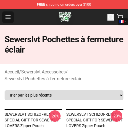
FREE
shipping on orders over $100
Sewerslvt Store - Official Sewerslvt Merchandise Shop
Open menu
Sewerslvt Pochettes à fermeture
éclair
Accueil
/
Sewerslvt Accessoires
/
Sewerslvt Pochettes à fermeture éclair
SEWERSLVT SCHIZOFRENIA
SEWERSLVT SCHIZOFRENIA
-20%
-20%
SPECIAL GIFT FOR SEWERSLVT
SPECIAL GIFT FOR SEWERSLVT
LOVERS Zipper Pouch
LOVERS Zipper Pouch