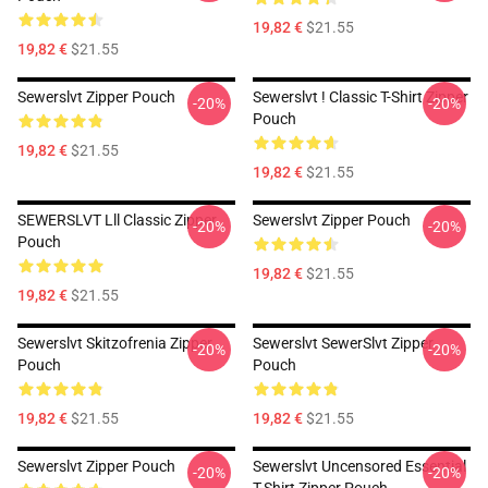
19,82 €
$21.55
19,82 €
$21.55
Sewerslvt Zipper Pouch
Sewerslvt ! Classic T-Shirt Zipper
-20%
-20%
Pouch
19,82 €
$21.55
19,82 €
$21.55
SEWERSLVT Lll Classic Zipper
Sewerslvt Zipper Pouch
-20%
-20%
Pouch
19,82 €
$21.55
19,82 €
$21.55
Sewerslvt Skitzofrenia Zipper
Sewerslvt SewerSlvt Zipper
-20%
-20%
Pouch
Pouch
19,82 €
$21.55
19,82 €
$21.55
Sewerslvt Zipper Pouch
Sewerslvt Uncensored Essential
-20%
-20%