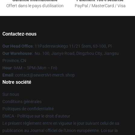
Offert dans le pays d'utilisation
PayPal / MasterCard / Visa
Contactez-nous
Our Head Office
: 11Paderewskiego 11/21 Śrem, 63-100, Pl
Our Warehouse
: No. 100, Jianye Road, Dingzhou City, Jiangsu
Province, CN
Hour
: 9AM – 5PM (Mon – Fri)
Email
: contact@sewerslvt-merch.shop
Notre société
Sur nous
Conditions générales
Politiques de confidentialité
DMCA - Politique sur le droit d'auteur
Le présent règlement entre en vigueur le jour suivant celui de sa
publication au Journal officiel de l'Union européenne. Loi sur la