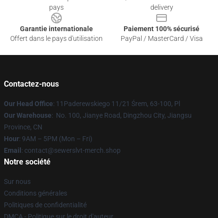
pays
delivery
Garantie internationale
Paiement 100% sécurisé
Offert dans le pays d'utilisation
PayPal / MasterCard / Visa
Contactez-nous
Our Head Office
: 11Paderewskiego 11/21 Śrem, 63-100, Pl
Our Warehouse
: No. 100, Jianye Road, Dingzhou City, Jiangsu
Province, CN
Hour
: 9AM – 5PM (Mon – Fri)
Email
: contact@sewerslvt-merch.shop
Notre société
Sur nous
Conditions générales
Politiques de confidentialité
DMCA - Politique sur le droit d'auteur