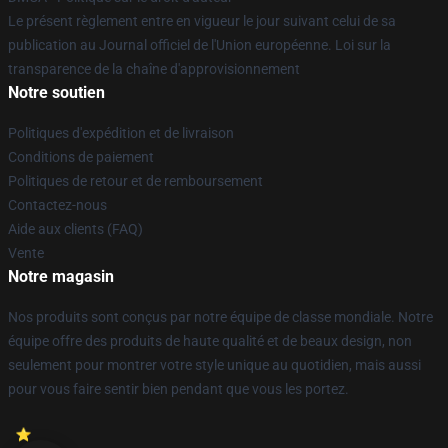
Le présent règlement entre en vigueur le jour suivant celui de sa
publication au Journal officiel de l'Union européenne. Loi sur la
transparence de la chaîne d'approvisionnement
Notre soutien
Politiques d'expédition et de livraison
Conditions de paiement
Politiques de retour et de remboursement
Contactez-nous
Aide aux clients (FAQ)
Vente
Notre magasin
Nos produits sont conçus par notre équipe de classe mondiale. Notre
équipe offre des produits de haute qualité et de beaux design, non
seulement pour montrer votre style unique au quotidien, mais aussi
pour vous faire sentir bien pendant que vous les portez.