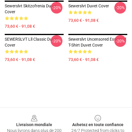
Sewerslvt Skitzofrenia Duvet
Sewerslvt Duvet Cover
-20%
-20%
Cover
73,60 € - 91,08 €
73,60 € - 91,08 €
SEWERSLVT Lll Classic Duvet
Sewerslvt Uncensored Essential
-20%
-20%
Cover
T-Shirt Duvet Cover
73,60 € - 91,08 €
73,60 € - 91,08 €
Footer
Livraison mondiale
Achetez en toute confiance
Nous livrons dans plus de 200
24/7 Protected from clicks to