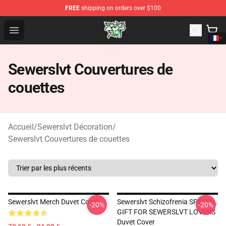
FREE
shipping on orders over $100
Sewerslvt Store - Official Sewerslvt Merchandise Shop
Open menu
Sewerslvt Couvertures de
couettes
Accueil
/
Sewerslvt Décoration
/
Sewerslvt Couvertures de couettes
Sewerslvt Merch Duvet Cover
Sewerslvt Schizofrenia SPECIAL
-20%
-20%
GIFT FOR SEWERSLVT LOVERS
Duvet Cover