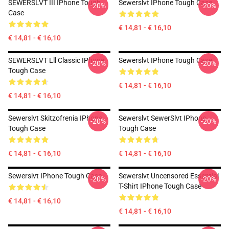
SEWERSLVT III IPhone Tough
Sewerslvt IPhone Tough Case
-20%
-20%
Case
€ 14,81 - € 16,10
€ 14,81 - € 16,10
SEWERSLVT Lll Classic IPhone
Sewerslvt IPhone Tough Case
-20%
-20%
Tough Case
€ 14,81 - € 16,10
€ 14,81 - € 16,10
Sewerslvt Skitzofrenia IPhone
Sewerslvt SewerSlvt IPhone
-20%
-20%
Tough Case
Tough Case
€ 14,81 - € 16,10
€ 14,81 - € 16,10
Sewerslvt IPhone Tough Case
Sewerslvt Uncensored Essential
-20%
-20%
T-Shirt IPhone Tough Case
€ 14,81 - € 16,10
€ 14,81 - € 16,10