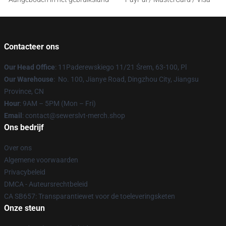
Contacteer ons
Our Head Office
: 11Paderewskiego 11/21 Śrem, 63-100, Pl
Our Warehouse
: No. 100, Jianye Road, Dingzhou City, Jiangsu
Province, CN
Hour
: 9AM – 5PM (Mon – Fri)
Email
: contact@sewerslvt-merch.shop
Ons bedrijf
Over ons
Algemene voorwaarden
Privacybeleid
DMCA - Auteursrechtbeleid
CA SB657: Transparantiewet voor de toeleveringsketen
Onze steun