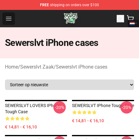
FREE
shipping on orders over $100
Sewerslvt Store - Official Sewerslvt Merchandise Shop
Open menu
Sewerslvt iPhone cases
Home
/
Sewerslvt Zaak
/
Sewerslvt iPhone cases
SEWERSLVT LOVERS IPhone
SEWERSLVT IPhone Tough Case
-20%
-20%
Tough Case
€ 14,81 - € 16,10
€ 14,81 - € 16,10