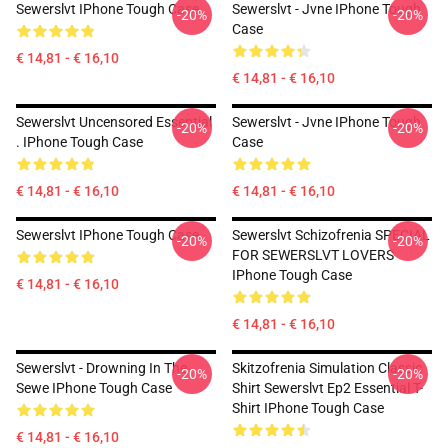
Sewerslvt IPhone Tough Case
Sewerslvt - Jvne IPhone Tough
-20%
-20%
Case
€ 14,81 - € 16,10
€ 14,81 - € 16,10
Sewerslvt Uncensored Essential
Sewerslvt - Jvne IPhone Tough
-20%
-20%
. IPhone Tough Case
Case
€ 14,81 - € 16,10
€ 14,81 - € 16,10
Sewerslvt IPhone Tough Case
Sewerslvt Schizofrenia SPECIAL
-20%
-20%
FOR SEWERSLVT LOVERS
IPhone Tough Case
€ 14,81 - € 16,10
€ 14,81 - € 16,10
Sewerslvt - Drowning In The
Skitzofrenia Simulation Classic
-20%
-20%
Sewe IPhone Tough Case
Shirt Sewerslvt Ep2 Essential T-
Shirt IPhone Tough Case
€ 14,81 - € 16,10