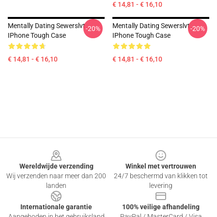
€ 14,81 - € 16,10
Mentally Dating Sewerslvt
Mentally Dating Sewerslvt
-20%
-20%
IPhone Tough Case
IPhone Tough Case
€ 14,81 - € 16,10
€ 14,81 - € 16,10
Footer
Wereldwijde verzending
Winkel met vertrouwen
Wij verzenden naar meer dan 200
24/7 beschermd van klikken tot
landen
levering
Internationale garantie
100% veilige afhandeling
Aangeboden in het gebruiksland
PayPal / MasterCard / Visa